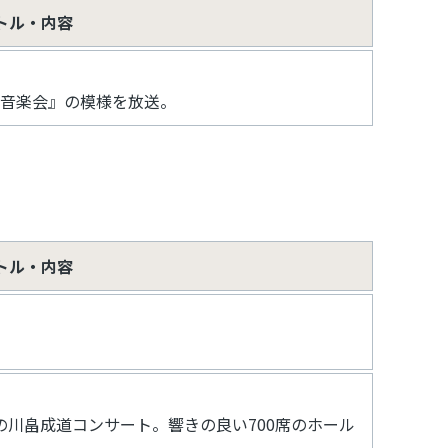
トル・内容
しむ音楽会』の模様を放送。
トル・内容
川畠成道コンサート。響きの良い700席のホール