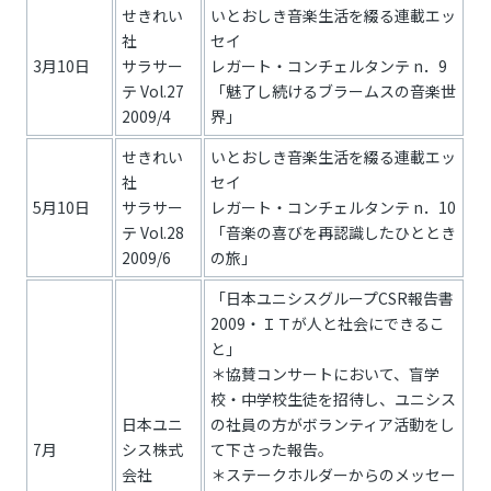
せきれい
いとおしき音楽生活を綴る連載エッ
社
セイ
3月10日
サラサー
レガート・コンチェルタンテ n．9
テ Vol.27
「魅了し続けるブラームスの音楽世
2009/4
界」
せきれい
いとおしき音楽生活を綴る連載エッ
社
セイ
5月10日
サラサー
レガート・コンチェルタンテ n．10
テ Vol.28
「音楽の喜びを再認識したひととき
2009/6
の旅」
「日本ユニシスグループCSR報告書
2009・ＩＴが人と社会にできるこ
と」
＊協賛コンサートにおいて、盲学
校・中学校生徒を招待し、ユニシス
日本ユニ
の社員の方がボランティア活動をし
7月
シス株式
て下さった報告。
会社
＊ステークホルダーからのメッセー