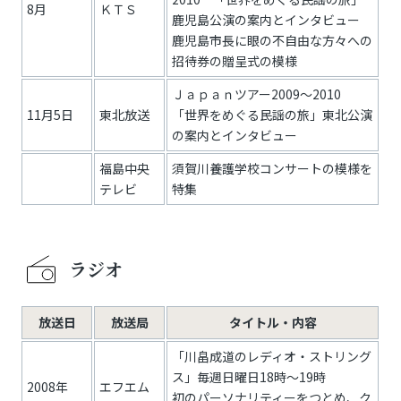
8月
ＫＴＳ
鹿児島公演の案内とインタビュー
鹿児島市長に眼の不自由な方々への
招待券の贈呈式の模様
Ｊａｐａｎツアー2009～2010
11月5日
東北放送
「世界をめぐる民謡の旅」東北公演
の案内とインタビュー
福島中央
須賀川養護学校コンサートの模様を
テレビ
特集
ラジオ
放送日
放送局
タイトル・内容
「川畠成道のレディオ・ストリング
ス」毎週日曜日18時～19時
2008年
エフエム
初のパーソナリティーをつとめ、ク