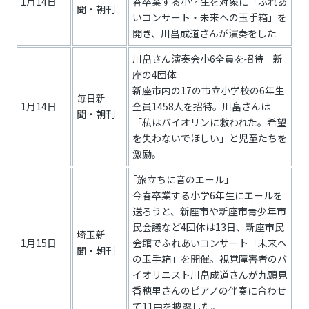
1月14日
春卒業する小学生を対象に「ふれあ
聞・朝刊
いコンサート・未来への玉手箱」を
開き、川畠成道さんが演奏をした
川畠さん演奏会小6全員を招待 新
座の4団体
新座市内の17の市立小学校の6年生
毎日新
1月14日
全員1458人を招待。川畠さんは
聞・朝刊
「私はバイオリンに救われた。希望
を失わないでほしい」と児童たちを
激励。
｢旅立ちに音のエール」
今春卒業する小学6年生にエールを
送ろうと、新座市や新座市青少年市
民会議など4団体は13日、新座市民
埼玉新
1月15日
会館でふれあいコンサート「未来へ
聞・朝刊
の玉手箱」を開催。視覚障害者のバ
イオリニスト川畠成道さんが九頭見
香穂里さんのピアノの伴奏に合わせ
て11曲を披露した。