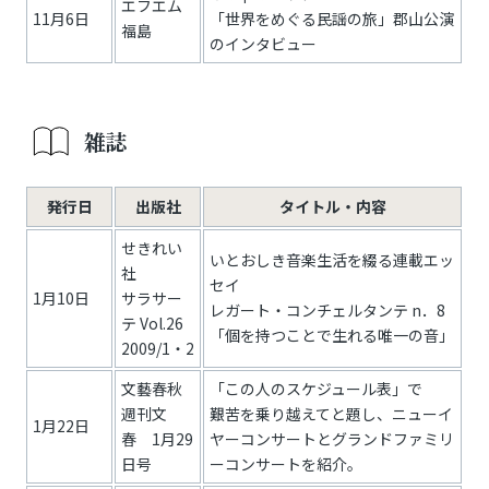
エフエム
11月6日
「世界をめぐる民謡の旅」郡山公演
福島
のインタビュー
雑誌
発行日
出版社
タイトル・内容
せきれい
いとおしき音楽生活を綴る連載エッ
社
セイ
1月10日
サラサー
レガート・コンチェルタンテ n．8
テ Vol.26
「個を持つことで生れる唯一の音」
2009/1・2
文藝春秋
「この人のスケジュール表」で
週刊文
艱苦を乗り越えてと題し、ニューイ
1月22日
春 1月29
ヤーコンサートとグランドファミリ
日号
ーコンサートを紹介。