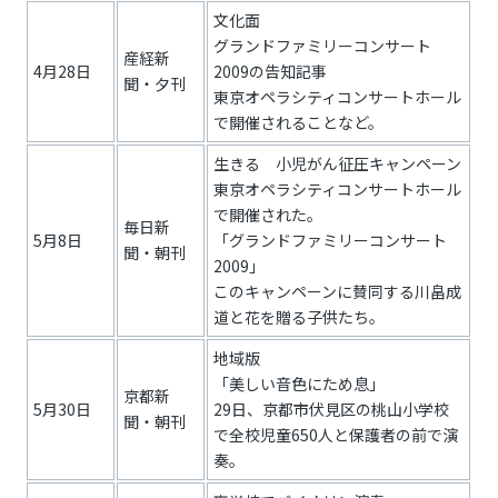
文化面
グランドファミリーコンサート
産経新
4月28日
2009の告知記事
聞・夕刊
東京オペラシティコンサートホール
で開催されることなど。
生きる 小児がん征圧キャンペーン
東京オペラシティコンサートホール
で開催された。
毎日新
5月8日
「グランドファミリーコンサート
聞・朝刊
2009」
このキャンペーンに賛同する川畠成
道と花を贈る子供たち。
地域版
「美しい音色にため息」
京都新
5月30日
29日、京都市伏見区の桃山小学校
聞・朝刊
で全校児童650人と保護者の前で演
奏。