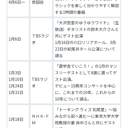
4月6日～
世田谷
ラシックを楽しく分かりやすく解説
する1時間の番組
「大沢悠里のゆうゆうワイド」（生
放送）ギタリストの鈴木大介さんと
ＴBSラジ
共にゲスト出演
1月6日
オ
1月16日の川口リリアホール、3月
22日の紀尾井ホール公演について
語る
「遊学舎でいこう！」の1月のマン
1月3日
スリーゲストとして4週に渡ってゲ
1月10日
TBSラジ
スト出演。
1月24日
オ
デビュー10周年コンサートを中心
1月31日
に、これまでの10年、これからの
10年について語る。
「トーキング ウィズ 松尾堂」～悩
ＮＨＫ-Ｆ
みながら前へ進む～に東京大学大学
1月18日
Ｍ
院教授の姜 尚中さんと共にゲスト