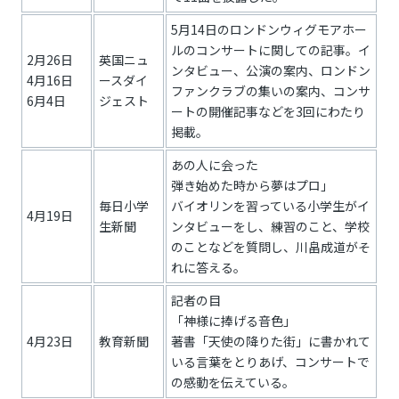
5月14日のロンドンウィグモアホー
ルのコンサートに関しての記事。イ
2月26日
英国ニュ
ンタビュー、公演の案内、ロンドン
4月16日
ースダイ
ファンクラブの集いの案内、コンサ
6月4日
ジェスト
ートの開催記事などを3回にわたり
掲載。
あの人に会った
弾き始めた時から夢はプロ」
毎日小学
バイオリンを習っている小学生がイ
4月19日
生新聞
ンタビューをし、練習のこと、学校
のことなどを質問し、川畠成道がそ
れに答える。
記者の目
「神様に捧げる音色」
4月23日
教育新聞
著書「天使の降りた街」に書かれて
いる言葉をとりあげ、コンサートで
の感動を伝えている。