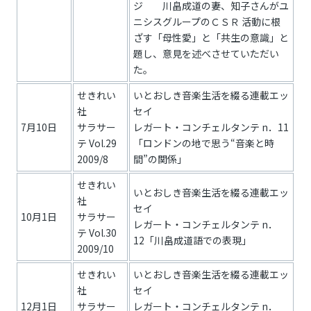
ジ 川畠成道の妻、知子さんがユ
ニシスグループのＣＳＲ 活動に根
ざす「母性愛」と「共生の意識」と
題し、意見を述べさせていただい
た。
せきれい
いとおしき音楽生活を綴る連載エッ
社
セイ
7月10日
サラサー
レガート・コンチェルタンテ n．11
テ Vol.29
「ロンドンの地で思う“音楽と時
2009/8
間”の関係」
せきれい
いとおしき音楽生活を綴る連載エッ
社
セイ
10月1日
サラサー
レガート・コンチェルタンテ n．
テ Vol.30
12「川畠成道語での表現」
2009/10
せきれい
いとおしき音楽生活を綴る連載エッ
社
セイ
12月1日
サラサー
レガート・コンチェルタンテ n．