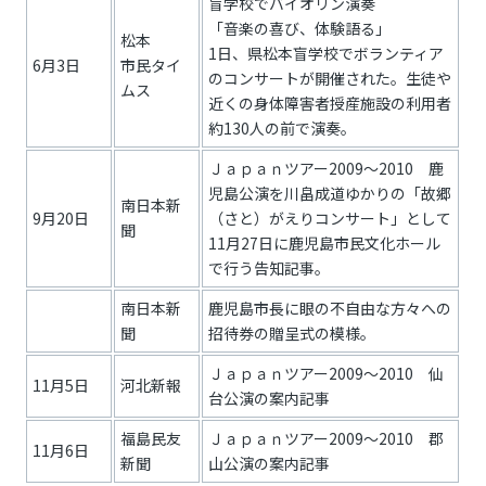
盲学校でバイオリン演奏
「音楽の喜び、体験語る」
松本
1日、県松本盲学校でボランティア
6月3日
市民タイ
のコンサートが開催された。生徒や
ムス
近くの身体障害者授産施設の利用者
約130人の前で演奏。
Ｊａｐａｎツアー2009～2010 鹿
児島公演を川畠成道ゆかりの「故郷
南日本新
9月20日
（さと）がえりコンサート」として
聞
11月27日に鹿児島市民文化ホール
で行う告知記事。
南日本新
鹿児島市長に眼の不自由な方々への
聞
招待券の贈呈式の模様。
Ｊａｐａｎツアー2009～2010 仙
11月5日
河北新報
台公演の案内記事
福島民友
Ｊａｐａｎツアー2009～2010 郡
11月6日
新聞
山公演の案内記事