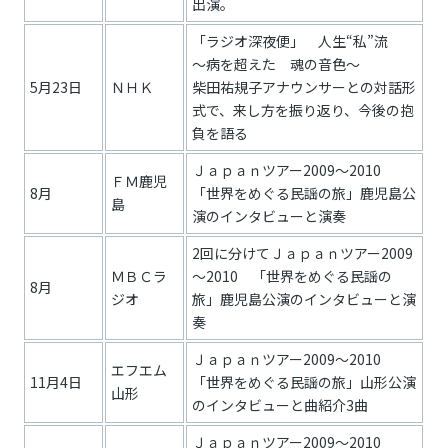
出演。
「ラジオ深夜便」 人生“私”流
～病を超えた 魂の音色～
5月23日
ＮＨＫ
柴田祐規子アナウンサーとの対話形
式で、来し方を振り返り、今後の抱
負を語る
Ｊａｐａｎツアー2009～2010
ＦＭ鹿児
8月
「世界をめぐる民謡の旅」鹿児島公
島
演のインタビューと演奏
2回に分けてＪａｐａｎツアー2009
ＭＢＣラ
～2010 「世界をめぐる民謡の
8月
ジオ
旅」鹿児島公演のインタビューと演
奏
Ｊａｐａｎツアー2009～2010
エフエム
11月4日
「世界をめぐる民謡の旅」山形公演
山形
のインタビューと曲紹介3曲
Ｊａｐａｎツアー2009～2010