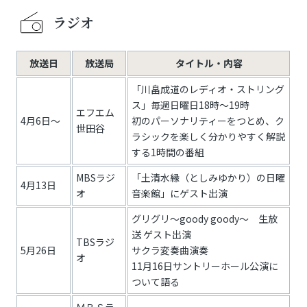
ラジオ
放送日
放送局
タイトル・内容
「川畠成道のレディオ・ストリング
ス」毎週日曜日18時～19時
エフエム
4月6日～
初のパーソナリティーをつとめ、ク
世田谷
ラシックを楽しく分かりやすく解説
する1時間の番組
MBSラジ
「土清水縁（としみゆかり）の日曜
4月13日
オ
音楽館」にゲスト出演
グリグリ～goody goody～ 生放
送 ゲスト出演
TBSラジ
5月26日
サクラ変奏曲演奏
オ
11月16日サントリーホール公演に
ついて語る