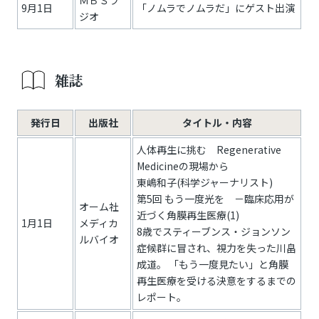
ＭＢＳラ
9月1日
「ノムラでノムラだ」にゲスト出演
ジオ
雑誌
発行日
出版社
タイトル・内容
人体再生に挑む Regenerative
Medicineの現場から
東嶋和子(科学ジャーナリスト)
第5回 もう一度光を －臨床応用が
オーム社
近づく角膜再生医療(1)
1月1日
メディカ
8歳でスティーブンス・ジョンソン
ルバイオ
症候群に冒され、視力を失った川畠
成道。 「もう一度見たい」と角膜
再生医療を受ける決意をするまでの
レポート。