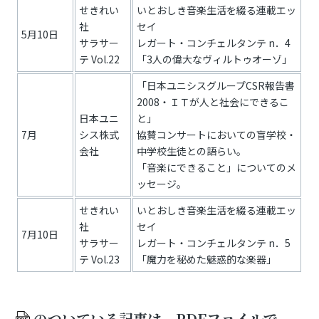
せきれい
いとおしき音楽生活を綴る連載エッ
社
セイ
5月10日
サラサー
レガート・コンチェルタンテ n．4
テ Vol.22
「3人の偉大なヴィルトゥオーゾ」
「日本ユニシスグループCSR報告書
2008・ＩＴが人と社会にできるこ
日本ユニ
と」
7月
シス株式
協賛コンサートにおいての盲学校・
会社
中学校生徒との語らい。
「音楽にできること」についてのメ
ッセージ。
せきれい
いとおしき音楽生活を綴る連載エッ
社
セイ
7月10日
サラサー
レガート・コンチェルタンテ n．5
テ Vol.23
「魔力を秘めた魅惑的な楽器」
のついている記事は、PDFファイルで