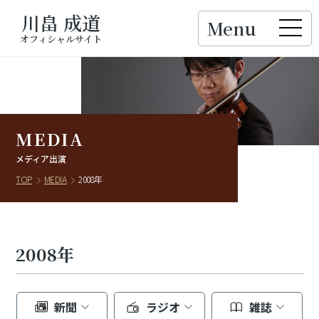
川畠 成道
Menu
Close
オフィシャルサイト
MEDIA
メディア出演
TOP
MEDIA
2008年
2008年
新聞
ラジオ
雑誌