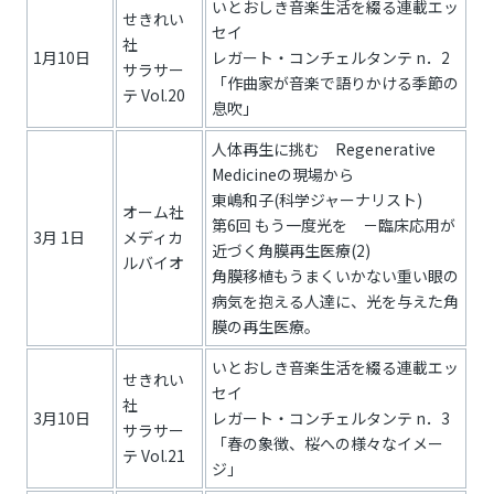
いとおしき音楽生活を綴る連載エッ
せきれい
セイ
社
1月10日
レガート・コンチェルタンテ n．2
サラサー
「作曲家が音楽で語りかける季節の
テ Vol.20
息吹」
人体再生に挑む Regenerative
Medicineの現場から
東嶋和子(科学ジャーナリスト)
オーム社
第6回 もう一度光を －臨床応用が
3月 1日
メディカ
近づく角膜再生医療(2)
ルバイオ
角膜移植もうまくいかない重い眼の
病気を抱える人達に、光を与えた角
膜の再生医療。
いとおしき音楽生活を綴る連載エッ
せきれい
セイ
社
3月10日
レガート・コンチェルタンテ n．3
サラサー
「春の象徴、桜への様々なイメー
テ Vol.21
ジ」