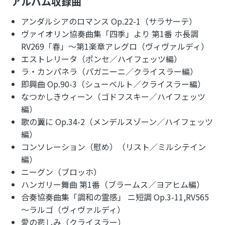
アルバム収録曲
アンダルシアのロマンス Op.22-1（サラサーテ）
ヴァイオリン協奏曲集「四季」より 第1番 ホ長調
RV269「春」～第1楽章アレグロ（ヴィヴァルディ）
エストレリータ（ポンセ／ハイフェッツ編）
ラ・カンパネラ（パガニーニ／クライスラー編）
即興曲 Op.90-3（シューベルト／クライスラー編）
なつかしきウィーン（ゴドフスキー／ハイフェッツ
編）
歌の翼に Op.34-2（メンデルスゾーン／ハイフェッツ
編）
コンソレーション（慰め）（リスト／ミルシテイン
編）
ニーグン（ブロッホ）
ハンガリー舞曲 第1番（ブラームス／ヨアヒム編）
合奏協奏曲集「調和の霊感」 ニ短調 Op.3-11,RV565
～ラルゴ（ヴィヴァルディ）
愛の悲しみ（クライスラー）