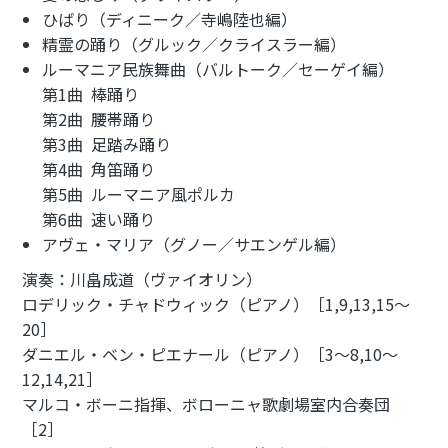
ひばり（ディニーク／寺嶋陸也編）
精霊の踊り（グルック／クライスラー編）
ルーマニア民族舞曲（バルトーク／セーゲイ編）
第1曲 棒踊り
第2曲 腰帯踊り
第3曲 足踏み踊り
第4曲 角笛踊り
第5曲 ルーマニア風ポルカ
第6曲 速い踊り
アヴェ・マリア（グノー／サエンゲル編）
演奏：川畠成道（ヴァイオリン）
ロデリック・チャドウィック（ピアノ）［1,9,13,15～
20］
ダニエル・ベン・ピエナール（ピアノ）［3～8,10～
12,14,21］
マルコ・ボーニ指揮、ボローニャ歌劇場室内合奏団
［2］