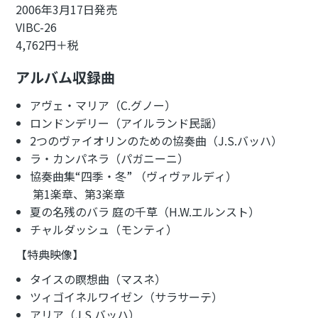
2006年3月17日発売
VIBC-26
4,762円＋税
アルバム収録曲
アヴェ・マリア（C.グノー）
ロンドンデリー（アイルランド民謡）
2つのヴァイオリンのための協奏曲（J.S.バッハ）
ラ・カンパネラ（パガニーニ）
協奏曲集“四季・冬” （ヴィヴァルディ）
第1楽章、第3楽章
夏の名残のバラ 庭の千草（H.W.エルンスト）
チャルダッシュ（モンティ）
【特典映像】
タイスの瞑想曲（マスネ）
ツィゴイネルワイゼン（サラサーテ）
アリア（J.S.バッハ）