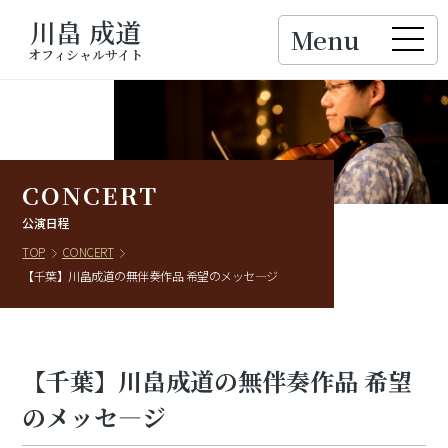
川畠 成道
Menu
Close
オフィシャルサイト
CONCERT
公演日程
TOP
CONCERT
【千葉】川畠成道の無伴奏作品 希望のメッセ―ジ
【千葉】川畠成道の無伴奏作品 希望
のメッセ―ジ