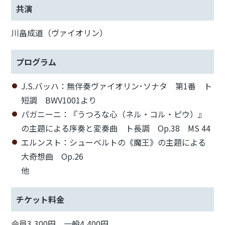
共演
川畠成道（ヴァイオリン）
プログラム
J.S.バッハ：無伴奏ヴァイオリン･ソナタ 第1番 ト
短調 BWV1001より
パガニーニ：『うつろな心（ネル・コル・ピウ）』
の主題による序奏と変奏曲 ト長調 Op.38 MS 44
エルンスト：シューベルトの《魔王》の主題による
大奇想曲 Op.26
他
チケット料金
会員3,300円、一般4,400円